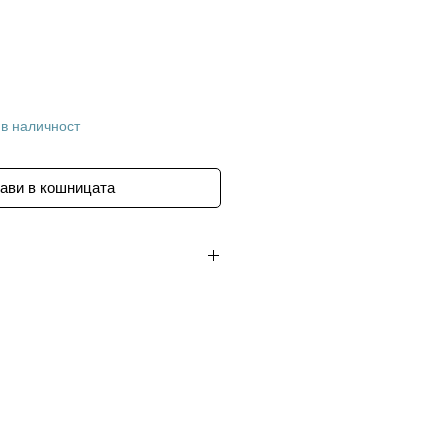
 в наличност
ави в кошницата
4cm
brass charm