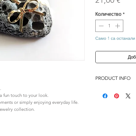
21,00 €
Количество
*
Само 1 са останали
Доб
PRODUCT INFO
.
✓Size : ~2,5cm x 
 fun touch to your look.
✓18K gold plated 
oments or simply enjoying everyday life.
✓lead nickel free
ewelry collection.