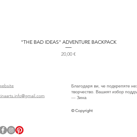
Бърз преглед
"THE BAD IDEAS" ADVENTURE BACKPACK
Цена
20,00 €
website
Благодаря ви, че подкрепяте не
творчество. Вашият избор поддъ
zinaarts.info@gmail.com
— Зина
© Copyright