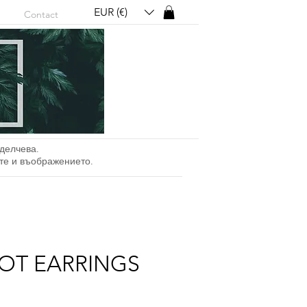
EUR (€)
Contact
делчева.
ите и въображението.
OT EARRINGS
а