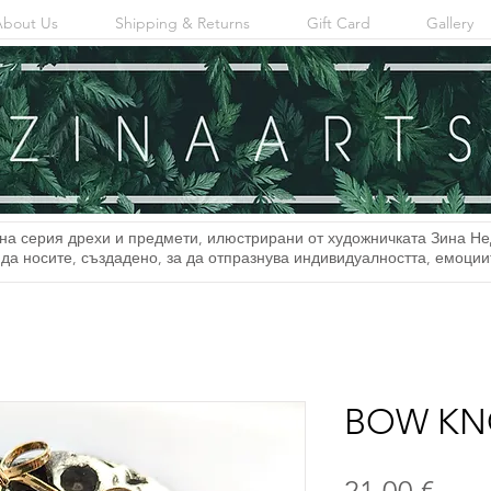
About Us
Shipping & Returns
Gift Card
Gallery
на серия дрехи и предмети, илюстрирани от художничката Зина Не
 да носите, създадено, за да отпразнува индивидуалността, емоци
BOW KN
Цен